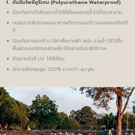
1.
กันซึมโพลียูรีเทน (
Polyurethane Waterproof)
ป้องกันการรั่วซึมของน้ำได้ดีเยี่ยมและแช่น้ำได้เป็นเวลานาน
ทนต่อการสั่นไหวของอาคารหรือการแตกร้าวของคอนกรีตได้
ดี
ป้องกันการแตกร้าว ใช้ทาพื้นดาดฟ้า ผนัง รางน้ำ ใช้ได้ทั้ง
พื้นผิวคอนกรีตและผิวเหล็กได้อย่างมีประสิทธิภาพ
ต้านทานรังสี UV ได้ดีเยี่ยม
มีความยืดหยุนสูง 500% มากกว่า acrylic