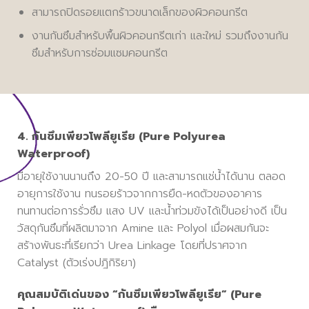
สามารถปิดรอยแตกร้าวขนาดเล็กของผิวคอนกรีต
งานกันซึมสําหรับพื้นผิวคอนกรีตเก่า และใหม่ รวมถึงงานกัน
ซึมสำหรับการซ่อมแซมคอนกรีต
4. กันซึมเพียวโพลียูเรีย (Pure Polyurea
Waterproof)
มีอายุใช้งานนานถึง 20-50 ปี และสามารถแช่น้ำได้นาน ตลอด
อายุการใช้งาน ทนรอยร้าวจากการยืด-หดตัวของอาคาร
ทนทานต่อการรั่วซึม แสง UV และน้ำท่วมขังได้เป็นอย่างดี เป็น
วัสดุกันซึมที่ผลิตมาจาก Amine และ Polyol เมื่อผสมกันจะ
สร้างพันธะที่เรียกว่า Urea Linkage โดยที่ปราศจาก
Catalyst (ตัวเร่งปฎิกิริยา)
คุณสมบัติเด่นของ “กันซึมเพียวโพลียูเรีย” (Pure